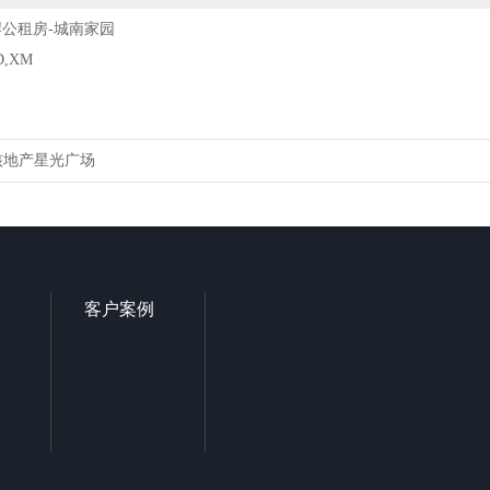
公租房-城南家园
,XM
核地产星光广场
客户案例