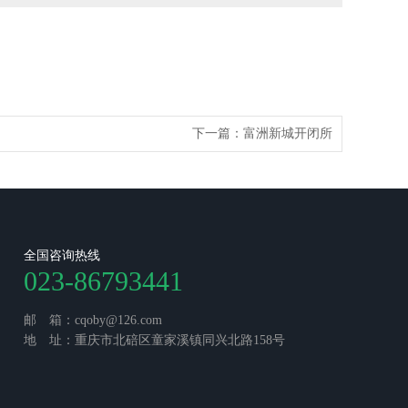
下一篇：
富洲新城开闭所
全国咨询热线
023-86793441
邮 箱：cqoby@126.com
地 址：重庆市北碚区童家溪镇同兴北路158号