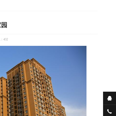
家园
气：
432
在
023