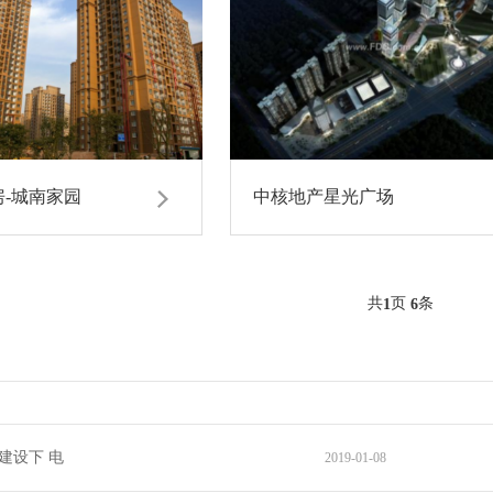
-城南家园
中核地产星光广场
共
页
条
1
6
建设下 电
2019-01-08