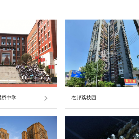
星桥中学
杰邦荔枝园