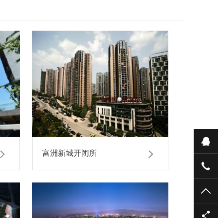
在
富洲新城开闭所
023
TO